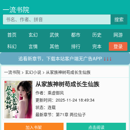
一流书院
搜索
首页
玄幻
武侠
都市
历史
网游
科幻
言情
其他
排行
完本
登录
追看新章节，下载本站客户端无广告APP
↓↓↓
一流书院
>
玄幻小说
> 从家族神树苟成长生仙族
从家族神树苟成长生仙族
作者：
乘虚御风
更新时间：2025-11-24 18:49:34
状态：连载
最新章节：
第71章 两位仙子
加入书架
点击阅读