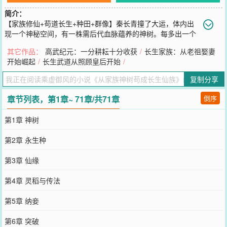
简介：
【家族修仙+苟道长生+种田+群像】秦长青撞了大运，体内出
现一个神秘空间，有一株需后代血脉蕴养的神树。每多出一个
子孙后代，神树就会分出枝桠，并成长一尺。神树成长到两米，树冠
其它作品：
高武纪元：一分耕耘十分收获
/
长生家族：从老祖娶妻
结出‘道果’，吞下获得命格【大器晚成】。神树成长到十米，树根蕴
开始崛起
/
长生武道从照顾皇后开始
/
出‘命石’，种下逆天改命。神树成长到百米，树干孕育‘造化’，得之立
地成圣。由此，一个波澜壮阔的史诗新时代拉开大墓。无数年后，一
复制分享
株通天彻地的巍峨神树冉冉升起，冠盖七界三十三天，撑起一方长生
仙族，横跨轮回量劫，照破诸天万古。那一日，古今未来修仙之人，
章节列表，第1章~ 71章/共71章
倒序
骇然抬头，好似一粒蜉蝣见青天。
您要是觉得《
从家族神树苟成长生仙族
》还不错的话请不要忘记向您
第1章 神树
QQ群和微博微信里的朋友推荐哦！
第2章 永生种
第3章 仙缘
第4章 灵稻与传法
第5章 纳妾
第6章 突破