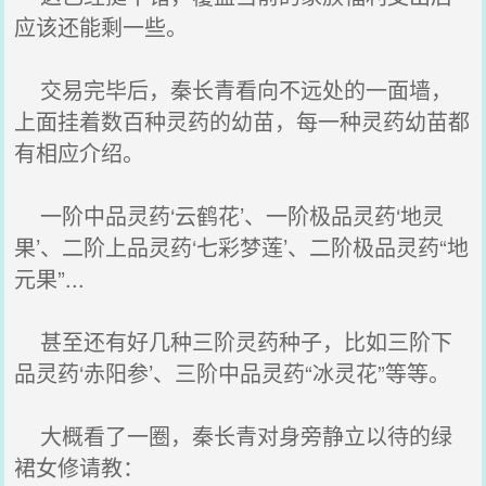
应该还能剩一些。
交易完毕后，秦长青看向不远处的一面墙，
上面挂着数百种灵药的幼苗，每一种灵药幼苗都
有相应介绍。
一阶中品灵药‘云鹤花’、一阶极品灵药‘地灵
果’、二阶上品灵药‘七彩梦莲’、二阶极品灵药“地
元果”...
甚至还有好几种三阶灵药种子，比如三阶下
品灵药‘赤阳参’、三阶中品灵药“冰灵花”等等。
大概看了一圈，秦长青对身旁静立以待的绿
裙女修请教：