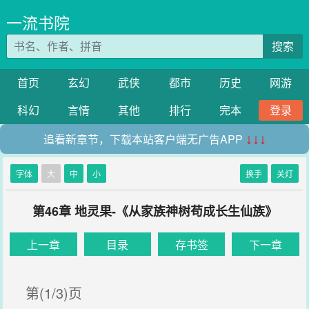
一流书院
搜索
首页
玄幻
武侠
都市
历史
网游
科幻
言情
其他
排行
完本
登录
追看新章节，下载本站客户端无广告APP
↓↓↓
字体
大
中
小
换手
关灯
第46章 地灵果-《从家族神树苟成长生仙族》
上一章
目录
存书签
下一章
第(1/3)页