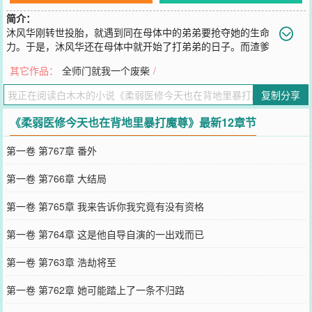
简介：
沐风华刚转世投胎，就遇到同在母体中的弟弟要抢夺她的生命
力。于是，沐风华还在母体中就开始了打弟弟的日子。而渣爹
要杀妻儿入无情道。她当然是让渣爹入土为安了。后来，沐风华过上
其它作品：
全师门就我一个废柴
/
了每天吃饭，修炼，打弟弟的平凡日子。但谁能告诉她，母亲的娘家
居然是修真界泰山北斗一样存在的医修世家——沐家。再后来，沐风
复制分享
华成为了修真界医术最高却收费最黑的医修。世人皆知，医修在修真
界地位特殊，受人尊崇却战斗力为渣渣，是需要人保护的存在。谁都
《柔弱医修今天也在背地里暴打魔尊》最新12章节
以为修真界的第一医修沐风华也是个柔弱的，可当她一剑便惊天动地
震惊四座后，世人都傻了眼。沐风华感慨，弟弟虽然有时候熊了点，
第一卷 第767章 番外
但大多时候还是很乖巧的。只是她没想到的是，弟弟是魔尊转世，所
谓的乖巧，只在她面前而已。人人都惧怕的那个残忍阴鸷的魔尊，谁
第一卷 第766章 大结局
也不知道，他今天又被表面柔弱的医修姐姐暴打了。
您要是觉得《
柔弱医修今天也在背地里暴打魔尊
》还不错的话请不要
第一卷 第765章 我来告诉你我究竟有没有资格
忘记向您QQ群和微博微信里的朋友推荐哦！
第一卷 第764章 这是他自导自演的一出戏而已
第一卷 第763章 浩劫将至
第一卷 第762章 她可能踏上了一条不归路