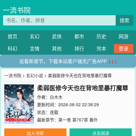
一流书院
搜索
首页
玄幻
武侠
都市
历史
网游
科幻
言情
其他
排行
完本
登录
追看新章节，下载本站客户端无广告APP
↓↓↓
一流书院
>
玄幻小说
> 柔弱医修今天也在背地里暴打魔尊
柔弱医修今天也在背地里暴打魔尊
作者：
白木木
更新时间：2026-08-02 22:38:29
状态：连载
最新章节：
第一卷 第767章 番外
加入书架
点击阅读