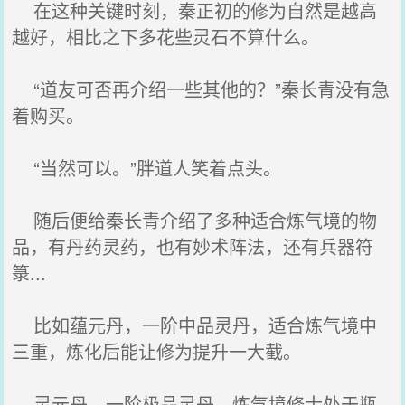
在这种关键时刻，秦正初的修为自然是越高
越好，相比之下多花些灵石不算什么。
“道友可否再介绍一些其他的？”秦长青没有急
着购买。
“当然可以。”胖道人笑着点头。
随后便给秦长青介绍了多种适合炼气境的物
品，有丹药灵药，也有妙术阵法，还有兵器符
箓...
比如蕴元丹，一阶中品灵丹，适合炼气境中
三重，炼化后能让修为提升一大截。
灵元丹，一阶极品灵丹，炼气境修士处于瓶