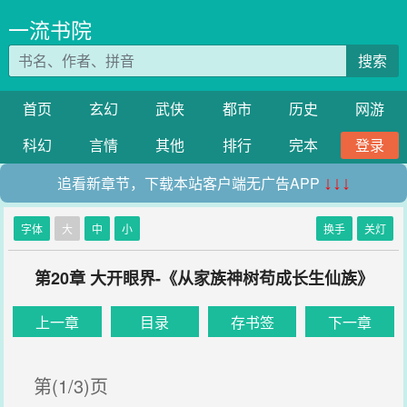
一流书院
搜索
首页
玄幻
武侠
都市
历史
网游
科幻
言情
其他
排行
完本
登录
追看新章节，下载本站客户端无广告APP
↓↓↓
字体
大
中
小
换手
关灯
第20章 大开眼界-《从家族神树苟成长生仙族》
上一章
目录
存书签
下一章
第(1/3)页