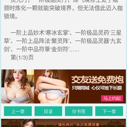
颈时炼化一颗就能突破境界，但无法借此迈入枷
锁境。
一阶上品妙术‘寒冰玄掌’、一阶极品灵药‘三星
草’、一阶上品阵法‘聚灵阵’、一阶极品灵器‘九玄
剑’、一阶中品符箓‘金剑符’......
第(1/3)页
上一章
目录
存书签
下一章