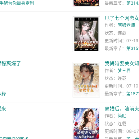
银手铐为你量身定制
最新章节：
第31
甩了七个网恋
作者：
阿银老师
状态：连载
更新时间：07-19 0
乐
最新章节：
第31
保镖爽爆了
我悔婚娶美女
作者：
梦三界
状态：连载
更新时间：07-10 0
保释
最新章节：
第18
起来
离婚后，渣前
作者：
简眠
状态：连载
更新时间：08-07 0
与套麻袋的艺术
最新章节：
第一卷