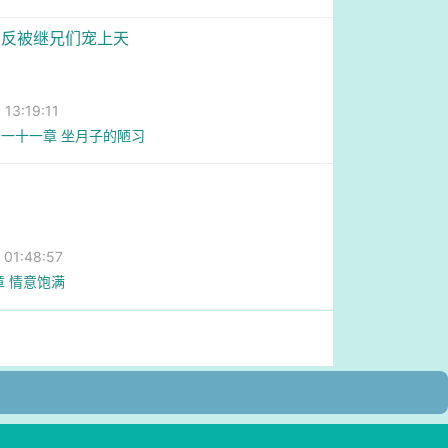
，反被继兄们宠上天
3:19:11
一十一章 坐月子的陋习
1:48:57
章 情意饱满