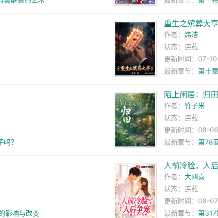
重生之殡葬大
作者：
炜洁
状态：连载
更新时间：07-10 0
最新章节：
第十章
陌上闲居：归
作者：
竹子米
状态：连载
更新时间：08-06 1
子吗？
最新章节：
第78
人前冷脸，人
作者：
大四喜
状态：连载
更新时间：08-07 0
圈的影响与改变
最新章节：
第31