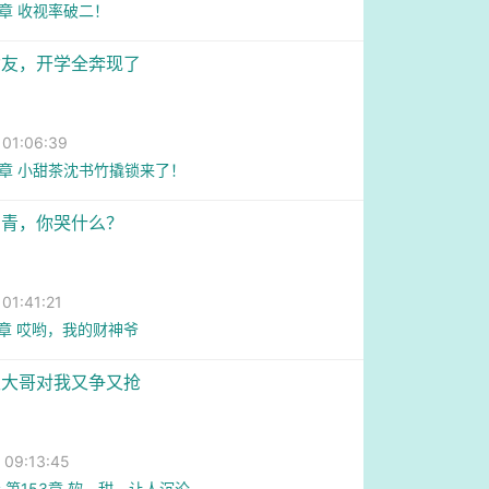
4章 收视率破二！
女友，开学全奔现了
1:06:39
5章 小甜茶沈书竹撬锁来了！
知青，你哭什么？
1:41:21
7章 哎哟，我的财神爷
夫大哥对我又争又抢
9:13:45
 第153章 软，甜，让人沉沦。