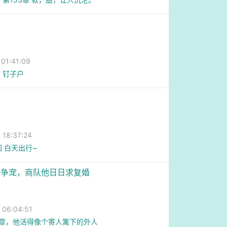
亨
1:41:09
 钉子户
田
8:37:24
回 白天出行~
后争宠，商队他日日求复婚
6:04:51
7章，他活得像个寄人篱下的外人