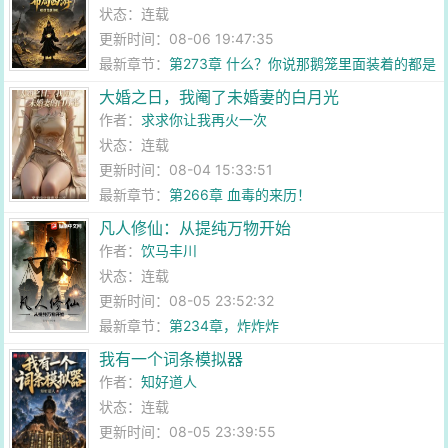
状态：连载
更新时间：08-06 19:47:35
最新章节：
第273章 什么？你说那鹅笼里面装着的都是
孩子？
大婚之日，我阉了未婚妻的白月光
作者：
求求你让我再火一次
状态：连载
更新时间：08-04 15:33:51
最新章节：
第266章 血毒的来历！
凡人修仙：从提纯万物开始
作者：
饮马丰川
状态：连载
更新时间：08-05 23:52:32
最新章节：
第234章，炸炸炸
我有一个词条模拟器
作者：
知好道人
状态：连载
更新时间：08-05 23:39:55