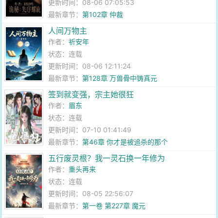
更新时间：08-06 07:05:53
最新章节：
第102章 仲裁
人间万物主
作者：
祈安年
状态：连载
更新时间：08-06 12:11:24
最新章节：
第128章 万兽骨中铸真元
签到就变强，宗主她很狂
作者：
眉东
状态：连载
更新时间：07-10 01:41:49
最新章节：
第46章 你才是被追杀的那个
五行废灵根？我一灵石换一年修为
作者：
重头再来
状态：连载
更新时间：08-05 22:56:07
最新章节：
第一卷 第227章 魔元