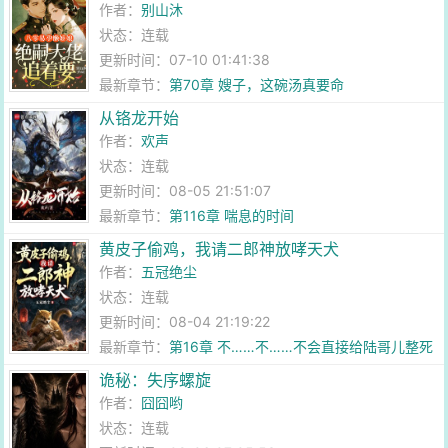
作者：
别山沐
状态：连载
更新时间：07-10 01:41:38
最新章节：
第70章 嫂子，这碗汤真要命
从铬龙开始
作者：
欢声
状态：连载
更新时间：08-05 21:51:07
最新章节：
第116章 喘息的时间
黄皮子偷鸡，我请二郎神放哮天犬
作者：
五冠绝尘
状态：连载
更新时间：08-04 21:19:22
最新章节：
第16章 不……不……不会直接给陆哥儿整死
了吧？？！！
诡秘：失序螺旋
作者：
囧囧哟
状态：连载