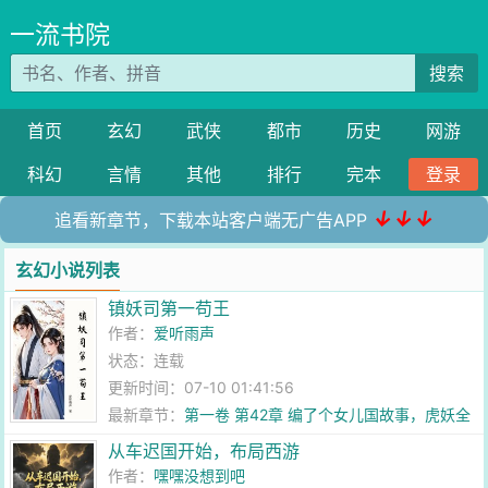
一流书院
搜索
首页
玄幻
武侠
都市
历史
网游
科幻
言情
其他
排行
完本
登录
↓↓↓
追看新章节，下载本站客户端无广告APP
玄幻小说列表
镇妖司第一苟王
作者：
爱听雨声
状态：连载
更新时间：07-10 01:41:56
最新章节：
第一卷 第42章 编了个女儿国故事，虎妖全
信了
从车迟国开始，布局西游
作者：
嘿嘿没想到吧