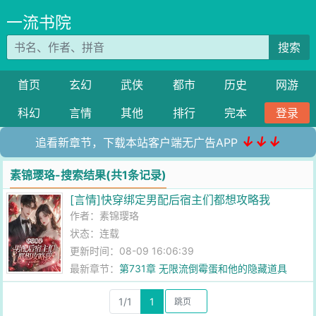
一流书院
搜索
首页
玄幻
武侠
都市
历史
网游
科幻
言情
其他
排行
完本
登录
↓↓↓
追看新章节，下载本站客户端无广告APP
素锦璎珞-搜索结果(共1条记录)
[言情]快穿绑定男配后宿主们都想攻略我
作者：
素锦璎珞
状态：连载
更新时间：08-09 16:06:39
最新章节：
第731章 无限流倒霉蛋和他的隐藏道具
（1）
1/1
1