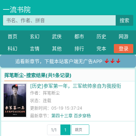
一流书院
搜索
首页
玄幻
武侠
都市
历史
网游
科幻
言情
其他
排行
完本
登录
↓↓↓
追看新章节，下载本站客户端无广告APP
挥笔断尘-搜索结果(共1条记录)
[历史]参军第一年，三军统帅亲自为我授衔
作者：
挥笔断尘
状态：连载
更新时间：05-19 15:37:24
最新章节：
第四十三章 百步穿杨
1/1
1