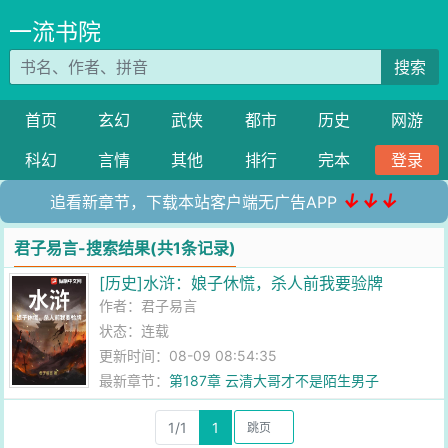
一流书院
搜索
首页
玄幻
武侠
都市
历史
网游
科幻
言情
其他
排行
完本
登录
↓↓↓
追看新章节，下载本站客户端无广告APP
君子易言-搜索结果(共1条记录)
[历史]水浒：娘子休慌，杀人前我要验牌
作者：
君子易言
状态：连载
更新时间：08-09 08:54:35
最新章节：
第187章 云清大哥才不是陌生男子
1/1
1