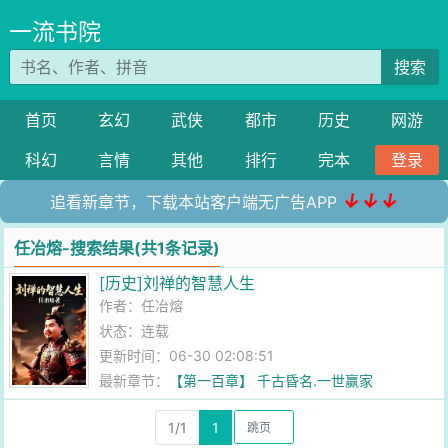
一流书院
搜索
首页
玄幻
武侠
都市
历史
网游
科幻
言情
其他
排行
完本
登录
↓↓↓
追看新章节，下载本站客户端无广告APP
任冶熔-搜索结果(共1条记录)
[历史]刘禅的智慧人生
作者：
任冶熔
状态：连载
更新时间：06-30 02:08:51
最新章节：
【第一百章】 千古昏名.一世赢家
1/1
1