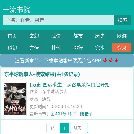
一流书院
搜索
首页
玄幻
武侠
都市
历史
网游
科幻
言情
其他
排行
完本
登录
↓↓↓
追看新章节，下载本站客户端无广告APP
东半球话事人-搜索结果(共1条记录)
[历史]国运求生：从召唤杀神白起开始
作者：
东半球话事人
状态：连载
更新时间：08-06 18:46:34
最新章节：
第491章 坏了，赌错了
1/1
1