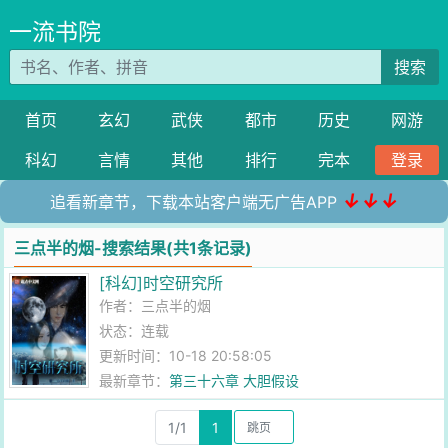
一流书院
搜索
首页
玄幻
武侠
都市
历史
网游
科幻
言情
其他
排行
完本
登录
↓↓↓
追看新章节，下载本站客户端无广告APP
三点半的烟-搜索结果(共1条记录)
[科幻]时空研究所
作者：
三点半的烟
状态：连载
更新时间：10-18 20:58:05
最新章节：
第三十六章 大胆假设
1/1
1