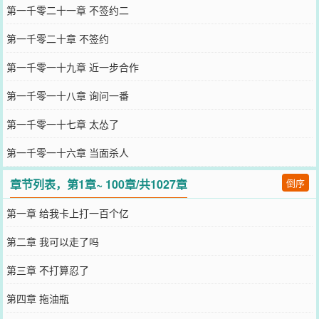
第一千零二十一章 不签约二
第一千零二十章 不签约
第一千零一十九章 近一步合作
第一千零一十八章 询问一番
第一千零一十七章 太怂了
第一千零一十六章 当面杀人
章节列表，第1章~ 100章/共1027章
倒序
第一章 给我卡上打一百个亿
第二章 我可以走了吗
第三章 不打算忍了
第四章 拖油瓶