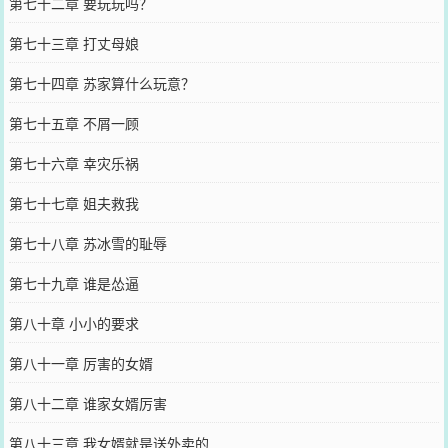
第七十二章 要玩玩吗？
第七十三章 打丈母娘
第七十四章 苏家算什么玩意？
第七十五章 不屑一顾
第七十六章 幸灾乐祸
第七十七章 姐夫救我
第七十八章 苏冰雪的耻辱
第七十九章 谁是怂逼
第八十章 小小的要求
第八十一章 厉害的女婿
第八十二章 谁家女婿厉害
第八十三章 我女婿就是送外卖的