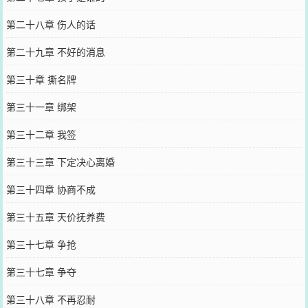
第二十八章 伤人的话
第二十九章 不好的消息
第三十章 撕名牌
第三十一章 绑架
第三十二章 我签
第三十三章 下定决心离婚
第三十四章 协商不成
第三十五章 天价抚养费
第三十七章 争抢
第三十七章 争夺
第三十八章 不再忍耐