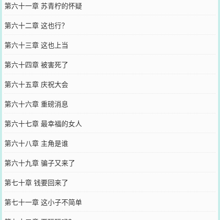
第六十一章 苏青柠的怀疑
第六十二章 这也行？
第六十三章 这也上当
第六十四章 被害死了
第六十五章 庆祝大会
第六十六章 重磅消息
第六十七章 最幸福的女人
第六十八章 主角是谁
第六十九章 骗子又来了
第七十章 钱要回来了
第七十一章 这小子不简单