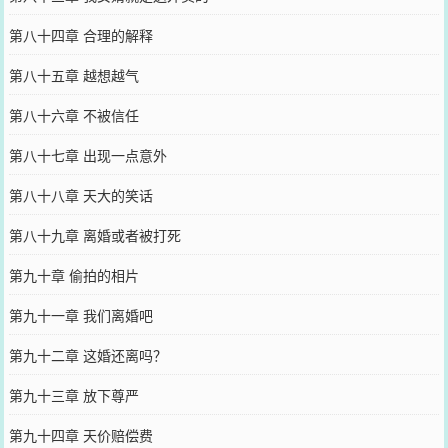
第八十四章 合理的解释
第八十五章 越想越气
第八十六章 不被信任
第八十七章 出现一点意外
第八十八章 天大的笑话
第八十九章 离婚或者被打死
第九十章 偷拍的相片
第九十一章 我们离婚吧
第九十二章 这婚还离吗？
第九十三章 放下尊严
第九十四章 天价赔偿费