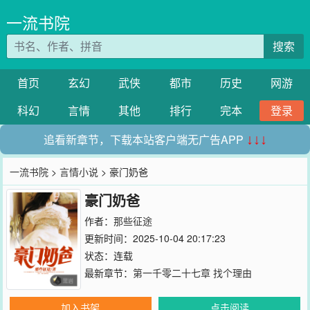
一流书院
搜索
首页
玄幻
武侠
都市
历史
网游
科幻
言情
其他
排行
完本
登录
追看新章节，下载本站客户端无广告APP
↓↓↓
一流书院
>
言情小说
> 豪门奶爸
豪门奶爸
作者：
那些征途
更新时间：2025-10-04 20:17:23
状态：连载
最新章节：
第一千零二十七章 找个理由
加入书架
点击阅读