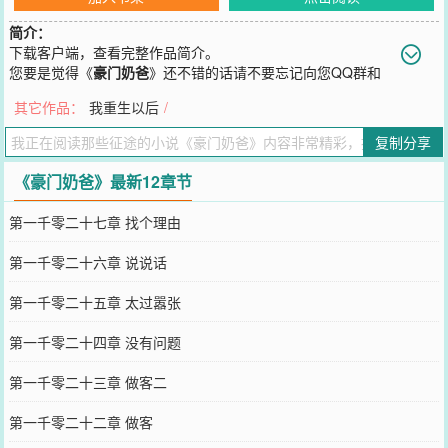
简介：
下载客户端，查看完整作品简介。
您要是觉得《
豪门奶爸
》还不错的话请不要忘记向您QQ群和
微博微信里的朋友推荐哦！
其它作品：
我重生以后
/
复制分享
《豪门奶爸》最新12章节
第一千零二十七章 找个理由
第一千零二十六章 说说话
第一千零二十五章 太过嚣张
第一千零二十四章 没有问题
第一千零二十三章 做客二
第一千零二十二章 做客