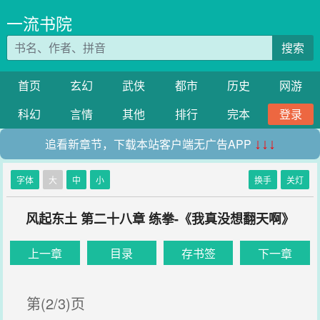
一流书院
搜索
首页
玄幻
武侠
都市
历史
网游
科幻
言情
其他
排行
完本
登录
追看新章节，下载本站客户端无广告APP
↓↓↓
字体
大
中
小
换手
关灯
风起东土 第二十八章 练拳-《我真没想翻天啊》
上一章
目录
存书签
下一章
第(2/3)页