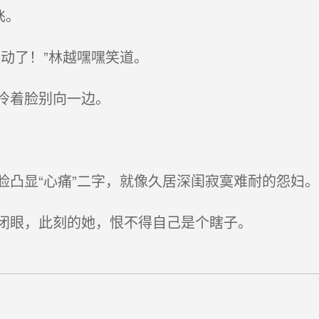
飞。
动了！”林越嘿嘿笑道。
冷着脸别向一边。
凸显“心痛”二字，就像久居深闺寂寞难耐的怨妇。
闭眼，此刻的她，恨不得自己是个瞎子。