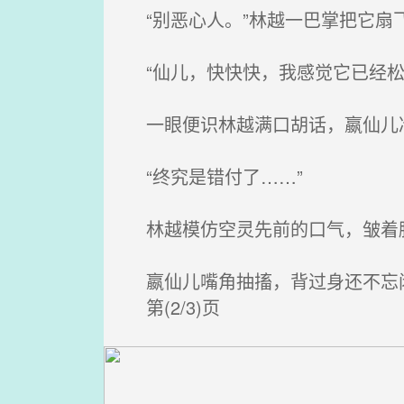
“别恶心人。”林越一巴掌把它扇
“仙儿，快快快，我感觉它已经松
一眼便识林越满口胡话，嬴仙儿
“终究是错付了……”
林越模仿空灵先前的口气，皱着脸
嬴仙儿嘴角抽搐，背过身还不忘
第(2/3)页