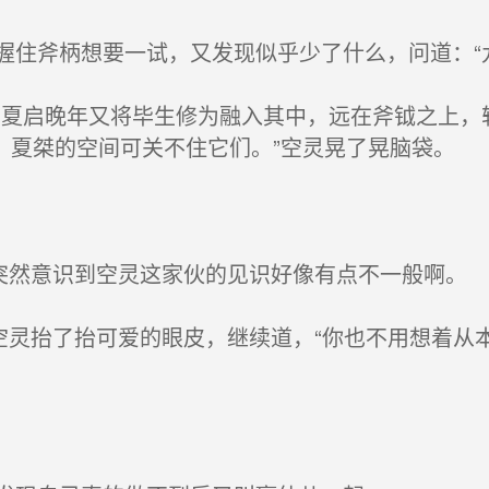
住斧柄想要一试，又发现似乎少了什么，问道：“
夏启晚年又将毕生修为融入其中，远在斧钺之上，
，夏桀的空间可关不住它们。”空灵晃了晃脑袋。
突然意识到空灵这家伙的见识好像有点不一般啊。
空灵抬了抬可爱的眼皮，继续道，“你也不用想着从