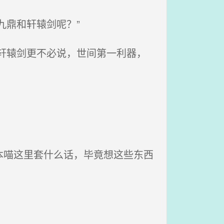
九鼎和轩辕剑呢？”
轩辕剑更不必说，世间第一利器，
本喵这里套什么话，毕竟想这些东西