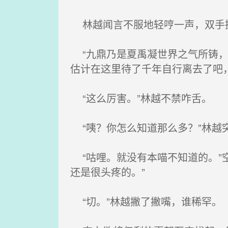
林越闻言不服地轻哼一声，双手握
“九鼎乃是夏禹凝世界之气所铸，
估计在这里待了千年自行离去了吧
“这么厉害。”林越不禁咋舌。
“咦？你怎么知道那么多？”林越
“咕哩。就没有本喵不知道的。”
还是很头疼的。”
“切。”林越撇了撇嘴，谁稀罕。