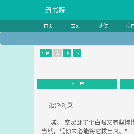
一流书院
首页
玄幻
武侠
都
字体
大
中
小
上一章
第(2/3)页
“嘁。”空灵翻了个白眼又有些惋
当然，凭你未必能将它拔出来。”