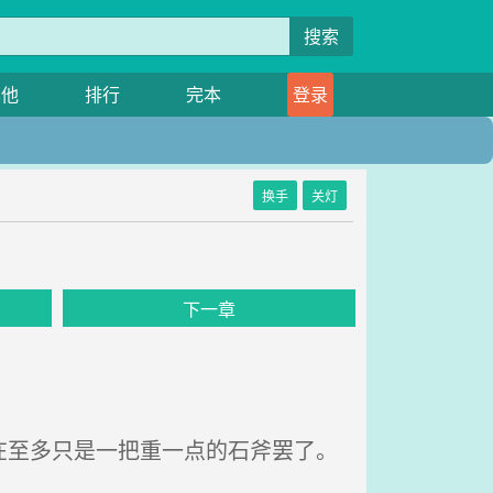
搜索
其他
排行
完本
登录
换手
关灯
下一章
在至多只是一把重一点的石斧罢了。