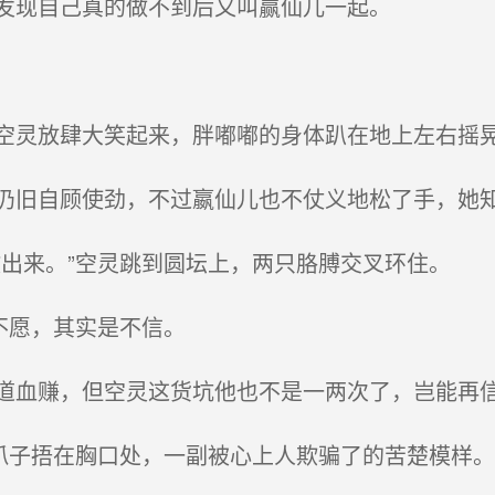
发现自己真的做不到后又叫赢仙儿一起。
灵放肆大笑起来，胖嘟嘟的身体趴在地上左右摇
旧自顾使劲，不过嬴仙儿也不仗义地松了手，她知
出来。”空灵跳到圆坛上，两只胳膊交叉环住。
不愿，其实是不信。
血赚，但空灵这货坑他也不是一两次了，岂能再
爪子捂在胸口处，一副被心上人欺骗了的苦楚模样。