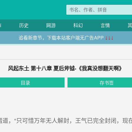
市
历史
网游
科幻
言情
追看新章节，下载本站客户端无广告APP
↓↓↓
风起东土 第十八章 夏后斧钺-《我真没想翻天啊》
目录
存书签
惜道，“只可惜万年无人解封，王气已完全封闭，现