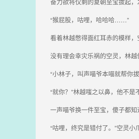
奋力欲将仅剩的夏朝至宝拔起，
“猴屁股，咕哩，哈哈哈……”
看着林越憋得面红耳赤的模样，空
没有理会幸灾乐祸的空灵，林越仍
“小林子，叫声喵爷本喵就帮你拔
“就你？”林越嗤之以鼻，他不是
一声喵爷换一件至宝，傻子都知道
“咕哩，终究是错付了。”空灵小