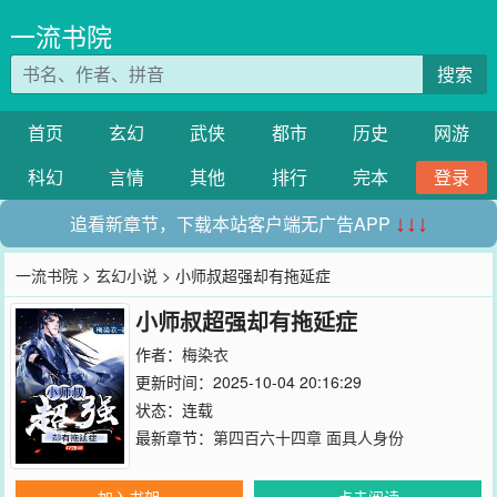
一流书院
搜索
首页
玄幻
武侠
都市
历史
网游
科幻
言情
其他
排行
完本
登录
追看新章节，下载本站客户端无广告APP
↓↓↓
一流书院
>
玄幻小说
> 小师叔超强却有拖延症
小师叔超强却有拖延症
作者：
梅染衣
更新时间：2025-10-04 20:16:29
状态：连载
最新章节：
第四百六十四章 面具人身份
加入书架
点击阅读