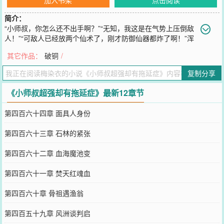
简介：
“小师叔，你怎么还不出手啊？”“无知，我这是在气势上压倒敌
人！”“可敌人已经放两个仙术了，刚才防御仙器都炸了啊！”浑
身发黑的小师叔，看了眼沙漏，心里大骂：“狗系统，还没好么？你比
其它作品：
破铜
/
老子还能拖！”
您要是觉得《
小师叔超强却有拖延症
》还不错的话请不要忘记向您QQ
复制分享
群和微博微信里的朋友推荐哦！
《小师叔超强却有拖延症》最新12章节
第四百六十四章 面具人身份
第四百六十三章 石林的紧张
第四百六十二章 血海魔池变
第四百六十一章 焚天红魂血
第四百六十章 骨祖遇渔翁
第四百五十九章 风洲谈判启