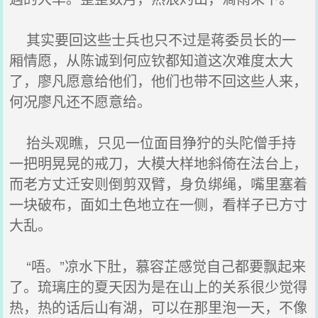
其实要回这些士兵也只不过是蒋委员长的一
厢情愿，从陈诚到何应钦都知道这次难度太大
了，廖凡愿意给他们，他们也带不回这些人来，
何况廖凡还不愿意给。
抬头观瞧，只见一位面目狰狞的头陀僧手持
一把明晃晃的戒刀，大模大样地斜倚在法台上，
而老方丈迁安则倒剪双臂，身负绑绳，嘴里塞着
一块破布，面如土色地立在一侧，看样子已方寸
大乱。
“唔。”凉水下肚，慕容芷感觉自己都要飘起来
了。琉璃庄的夏天因为是在山上的关系很少觉得
热，热的话后山有湖，可以在那里泡一天，不像