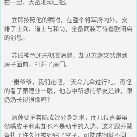
在一起，大战地动山摇。
立即按照他的嘱咐，在整个将军府内外，安
排了士兵、道士与和尚，全备武装等待着欧阳启
的消息。
苏诫神色还未彻底清醒，却见苏迷突然跑到
房子面前，打开了房门。
“秦爷爷，我们走吧。”天命九拿过行礼，奇怪
的看了秦建业一眼，他心中所想的挚友是谁，跟
奶奶长得很像吗？
清莲要护着陆成妙分身乏术，而几位喜婆虽
然嘴皮子利索却也不是动手的人选，这才跟乔慧
争执了许久还被她钻了空子，可陆成御就不同