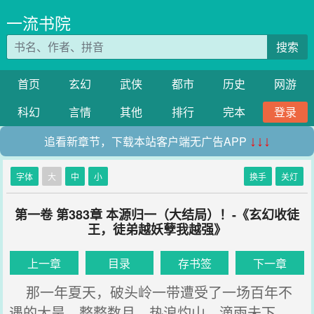
一流书院
搜索
首页
玄幻
武侠
都市
历史
网游
科幻
言情
其他
排行
完本
登录
追看新章节，下载本站客户端无广告APP
↓↓↓
字体
大
中
小
换手
关灯
第一卷 第383章 本源归一（大结局）！-《玄幻收徒
王，徒弟越妖孽我越强》
上一章
目录
存书签
下一章
那一年夏天，破头岭一带遭受了一场百年不
遇的大旱。整整数月，热浪灼山，滴雨未下。