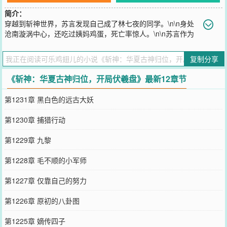
简介：
穿越到斩神世界，苏言发现自己成了林七夜的同学。\n\n身处
沧南漩涡中心，还吃过姨妈鸡蛋，死亡率惊人。\n\n苏言作为
一名穿越者，如何能活下来了。\n\n好在，成为伏羲代理人，能力千
变万化。\n\n十二生肖环：控制十二种动物。美杜莎也是蛇，黑山羊
复制分享
也是羊？\n\n十二地支环：子、丑、寅......戌，亥。在对应时辰获得五
倍能力，高配版星夜舞者。\n\n地支+生肖：「子鼠」、「丑牛」、
《斩神：华夏古神归位，开局伏羲盘》最新12章节
「寅虎」....「亥猪」，万千倍速度，万倍力量。\n\n八卦环：「先天
八卦」「后天八卦」。\n\n——“八卦·申猴，唤混沌四猴齐天大圣！”
第1231章 黑白色的远古大妖
\n\n——“八卦·卯兔，唤月华宫嫦娥仙子，借月华一锁神明。”\n\n克系
至高？杀给你看。\n\n....................\n\n加入136小队，被红缨捡回
第1230章 捕猎行动
家。\n\n“红缨姐，我真的没在浴室隐身，你要相信我。”\n\n“红缨姐，
我是正人君子，电脑里这是学习资料。”\n\n“红缨姐，我会负责的,.....
第1229章 九黎
负责把家打扫干净。”\n\n“——玫火羽裳，打不死你！”
您要是觉得《
斩神：华夏古神归位，开局伏羲盘
》还不错的话请不要
第1228章 毛不顺的小军师
忘记向您QQ群和微博微信里的朋友推荐哦！
第1227章 仅靠自己的努力
第1226章 原初的八卦图
第1225章 嫡传四子