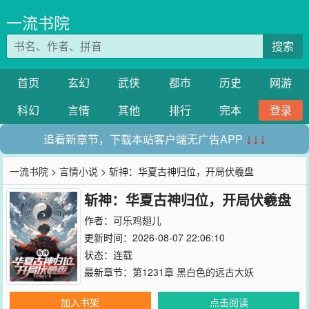
一流书院
搜索
首页
玄幻
武侠
都市
历史
网游
科幻
言情
其他
排行
完本
登录
追看新章节，下载本站客户端无广告APP
↓↓↓
一流书院
>
言情小说
> 斩神：华夏古神归位，开局伏羲盘
斩神：华夏古神归位，开局伏羲盘
作者：
可乐鸡翅儿
更新时间：2026-08-07 22:06:10
状态：连载
最新章节：
第1231章 黑白色的远古大妖
加入书架
点击阅读