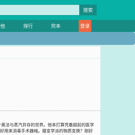
搜索
其他
排行
完本
登录
个奥法与蒸汽并存的世界。他本打算凭着超前的医学
刚好用来消毒手术器械。嬗变学派的物质变换？刚好