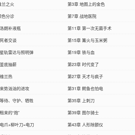
维兰之火
第3章 地图上的金色
颜色分诊
第7章 战地医院
 洛朗补液瓶
第11章 第一次无菌手术
 死者交谈
第15章 篝火与玉米粥
章 星轨雷达与照明弹
第19章 铁与血
 釜底抽薪
第23章 时代变了
 维兰热
第27章 天才与疯子
 来势汹汹的进攻
第31章 鳄鱼也怕电
章 等待、守护、牺牲
第35章 上刺刀
 租来的“炮”
第39章 图尔骑士
 电爪+柳叶刀=电刀
第43章 人形除颤仪