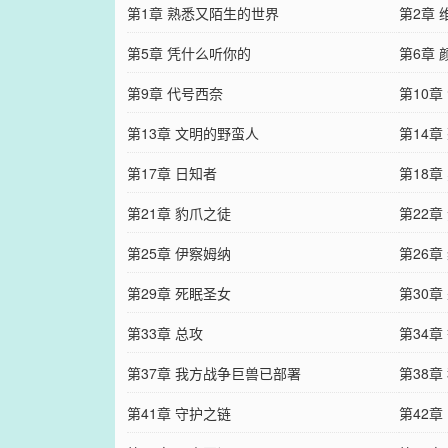
第1章 熟悉又陌生的世界
第2章 
第5章 凭什么听你的
第6章 
第9章 代号西奈
第10章
第13章 文明的野蛮人
第14章
第17章 日知者
第18
第21章 豹爪之徒
第22章
第25章 伊察姆纳
第26章
第29章 死眠圣女
第30章
第33章 总攻
第34
第37章 我方战争巨兽已部署
第38章
第41章 守护之链
第42章