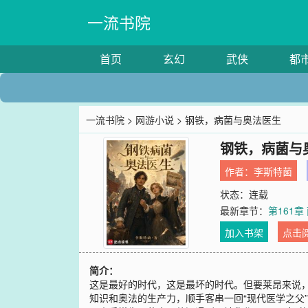
一流书院
首页
玄幻
武侠
都
一流书院
>
网游小说
> 钢铁，病菌与奥法医生
钢铁，病菌与
作者：
李斯特菌
状态：连载
最新章节：
第161章
加入书架
点击
简介：
这是最好的时代，这是最坏的时代。但要莱昂来说
知识和奥法的生产力，顺手客串一回“现代医学之父