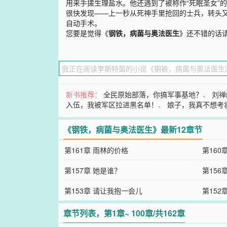
用来手搓生理盐水。他还遇到了被称作“死眠圣女”
很快发现——上一秒从死神手里抢回的士兵，转头
自动手术。
您要是觉得《
钢铁，病菌与奥法医生
》还不错的话
新书推荐：
全民原始部落，你搞军事基地？
、
刘禅
入伍，我被军区拉进黑名单！
、
娘子，我真不想考
《钢铁，病菌与奥法医生》最新12章节
第161章 雨林的价格
第160
第157章 她是谁？
第156
第153章 请让我抱一会儿
第152
章节列表，第1章~ 100章/共162章