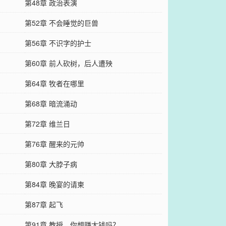
第48章 政治表演
第52章 不会睡觉的巨兽
第56章 不识字的护士
第60章 前人砍树，后人遭殃
第64章 牧者在哪里
第68章 暗流涌动
第72章 维兰日
第76章 醒来的元帅
第80章 大脖子病
第84章 晚宴的请柬
第87章 起飞
第91章 教授，你想赚大钱吗？