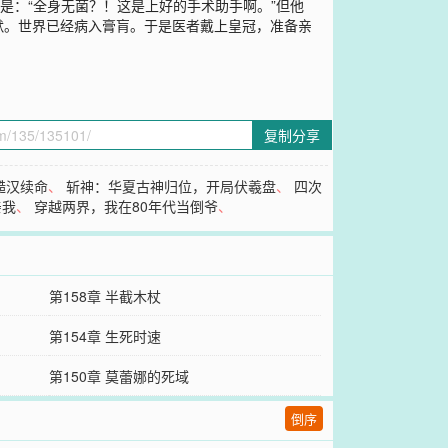
是：“全身无菌？！这是上好的手术助手啊。”但他
默。世界已经病入膏肓。于是医者戴上皇冠，准备亲
复制分享
糙汉续命
、
斩神：华夏古神归位，开局伏羲盘
、
四次
亲我
、
穿越两界，我在80年代当倒爷
、
第158章 半截木杖
第154章 生死时速
第150章 莫蕾娜的死域
倒序