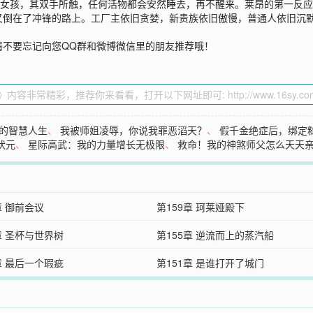
的女孩，其双手所触，任何活物都会安然睡去，再不醒来。莱昂的第一反应
又倒在了冲锋的路上。工厂主依旧贪婪，新贵族依旧傲慢，普通人依旧沉
请不要忘记向您QQ群和微博微信里的朋友推荐哦！
的智慧人生
、
我被师姐凌辱，你说我罪恶滔天？
、
假千金绝症后，绑定
状元
、
星际高武：我的力量增长无极限
、
救命！我的神煞师父怎么天天
章 御前会议
第159章 珂莱娅殿下
章 圣杯与世界树
第155章 逆流而上的蒸汽船
章 最后一个瑕疵
第151章 是谁打开了城门