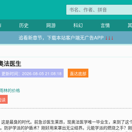
市
历史
网游
科幻
言情
追看新章节，下载本站客户端无广告APP
↓↓↓
奥法医生
更新时间：2026-08-05 21:08:18
直达底部
 雨林的价格
阅读
，这是最臭的时代。前急诊医生莱昂，现奥法医学唯一毕业生，来到了这
”。防护学派的护盾术？刚好用来罩出无尘结界。元能学派的燃烧之手？