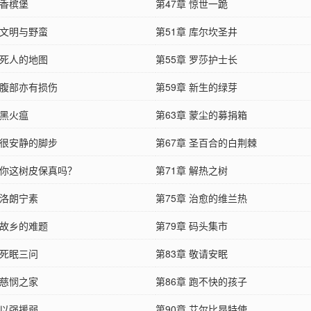
 香槟堡
第47章 惊世一跪
 文明与野蛮
第51章 库尔坎圣井
 死人的地图
第55章 罗莎护士长
 腹部亦有损伤
第59章 新生的绿芽
 黑火瘟
第63章 蒙尘的募捐箱
 很安静的脚步
第67章 圣百合的白荆棘
章 你这树皮保真吗？
第71章 解热之树
 洛朗宁素
第75章 治愈的维兰热
 故乡的难题
第79章 码头集市
 死眠三问
第83章 敬请安眠
 慈悯之家
第86章 跑不快的孩子
 以强援弱
第90章 艾尔比昂特使