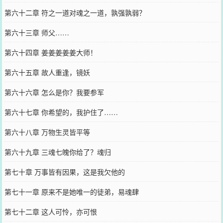
第六十二章 符之一道对魂之一道，孰强孰弱？
第六十三章 师父……
第六十四章 姜姜姜姜姜大师！
第六十五章 故人重逢，镜妖
第六十六章 怎么是你？我要参军
第六十七章 你希望的，我护住了……
第六十八章 万物生灵皆平等
第六十九章 三魂七魄你给了？魂归
第七十章 万事皆有因果，这是我欠他的
第七十一章 原来不是她唯一的徒弟，易魂肆
第七十二章 这人可怜，亦可恨