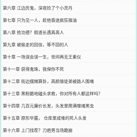
第六章 江边厉鬼，深夜捡了个小灵丹
第七章 只为见一人，趁他昏迷疯狂揩油
第八章 抢功德？假道长遇真高人
第九章 被偷走的回信，等不回的人
第十章 一场误会误一生，世间再无王素仪
第十一章 获得鬼珠，我保你不死
第十二章 街边摆摊算卦，高颜值徒弟被路人围堵
第十三章 黑粉跪地磕头求救，你对所有人都这样吗？
第十四章 几百元廉价长发，头发里爬满噬魂黑虫
第十五章 原形毕露， 仓库里成堆的死人头发
第十六章 上门找茬？刀疤男当场跪崩