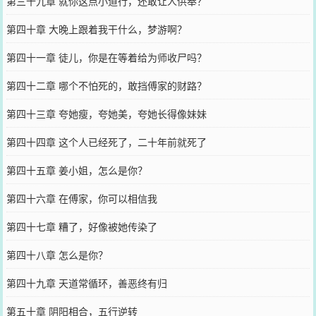
第三十九章 就你这点小道行，还敢让人供奉？
第四十章 大晚上跟着我干什么，梦游啊？
第四十一章 徒儿，你是在等着给为师收尸吗？
第四十二章 哪个不怕死的，敢挡傅家的财路？
第四十三章 夸她瘦，夸她美，夸她长得像妹妹
第四十四章 这个人已经死了，二十年前就死了
第四十五章 姜小姐，怎么是你？
第四十六章 在傅家，你可以相信我
第四十七章 糟了，好像被她传染了
第四十八章 怎么是你？
第四十九章 天道常循环，善恶终有归
第五十章 阴阳相合，五行逆转