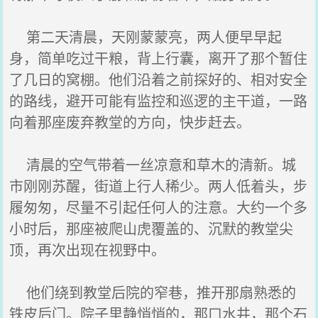
第二天清晨，天刚蒙蒙亮，两人便早早起
身，简单吃过干粮，背上行囊，离开了那个暂住
了几日的窝棚。他们沿着之前探好的、相对安全
的路线，避开可能有监控和巡逻的主干道，一路
向着那座废弃教堂的方向，快步赶去。
清晨的空气带着一丝凉意和草木的清新。城
市刚刚苏醒，街道上行人稀少。两人低着头，步
履匆匆，尽量不引起任何人的注意。大约一个多
小时后，那座被爬山虎覆盖的、沉默的教堂尖
顶，再次出现在视野中。
他们绕到教堂后院的窄巷，推开那扇熟悉的
铁皮后门。院子里静悄悄的，那口水井，那个石