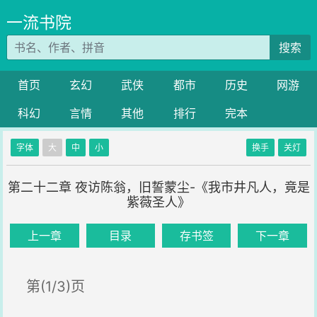
一流书院
搜索
首页
玄幻
武侠
都市
历史
网游
科幻
言情
其他
排行
完本
字体
大
中
小
换手
关灯
第二十二章 夜访陈翁，旧誓蒙尘-《我市井凡人，竟是
紫薇圣人》
上一章
目录
存书签
下一章
第(1/3)页