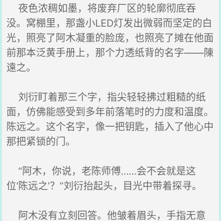
夜色浓稠如墨，将废弃厂区的轮廓彻底吞
没。窝棚里，那盏小LED灯发出微弱而坚定的白
光，照亮了阿木凝重的脸庞，也照亮了摊在他面
前那本泛黄手册上，那个力透纸背的名字——陳
遠之。
刘衍盯着那三个字，指尖轻轻拂过粗糙的纸
面，仿佛能感受到多年前落笔时的力度和温度。
陈远之。这个名字，像一把钥匙，插入了他心中
那把紧锁的门。
“阿木，你说，老陈师傅……会不会就是这
位‘陈远之’？”刘衍抬起头，目光中带着探寻。
阿木没有立刻回答。他皱着眉头，手指无意