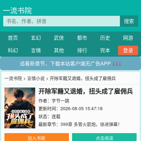
一流书院
搜索
首页
玄幻
武侠
都市
历史
网游
科幻
言情
其他
排行
完本
登录
追看新章节，下载本站客户端无广告APP
↓↓↓
一流书院
>
言情小说
> 开除军籍又退婚，扭头成了雇佣兵
开除军籍又退婚，扭头成了雇佣兵
作者：
字节一跳
更新时间：2026-08-05 15:47:18
状态：连载
最新章节：
399章 多管火箭炮，徐进弹幕！
加入书架
点击阅读