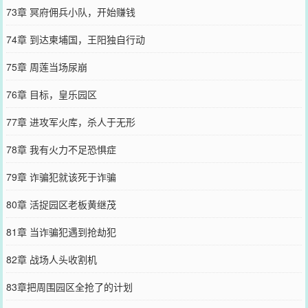
73章 冥府佣兵小队，开始赚钱
74章 到达柬埔国，王阳独自行动
75章 周莲当场尿崩
76章 目标，皇乐园区
77章 进攻军火库，杀人于无形
78章 我有火力不足恐惧症
79章 诈骗犯就该死于诈骗
80章 活捉园区老板黄继茂
81章 当诈骗犯遇到抢劫犯
82章 战场人头收割机
83章把周围园区全抢了的计划