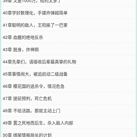
39章 又是1000万，给的太多了
40章学好数理化，手搓炸弹超简单
41章聪明的敌人，王阳挨了一巴掌
42章 血腥的绝地反杀
43章 脱身，炸神厕
44章先辈们，请接收后辈最真挚的礼物
45章事情闹大，被迫启动二级战备
46章 樱花国的追杀令，情况危急
47章 提前预判，死亡危机
48章 不给活路，那就主动上门
49章 置之死地而后生，杀入敌人内部
50章 绑架情报局长的计划