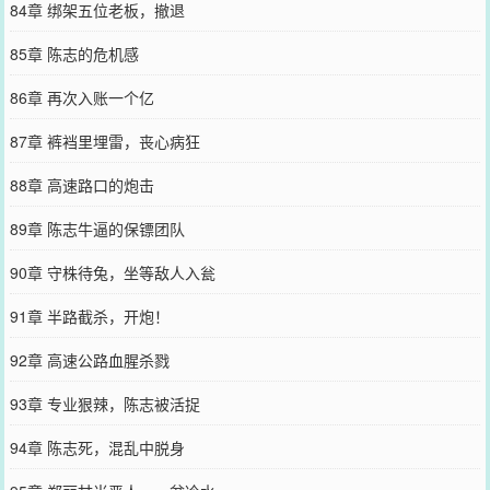
84章 绑架五位老板，撤退
85章 陈志的危机感
86章 再次入账一个亿
87章 裤裆里埋雷，丧心病狂
88章 高速路口的炮击
89章 陈志牛逼的保镖团队
90章 守株待兔，坐等敌人入瓮
91章 半路截杀，开炮！
92章 高速公路血腥杀戮
93章 专业狠辣，陈志被活捉
94章 陈志死，混乱中脱身