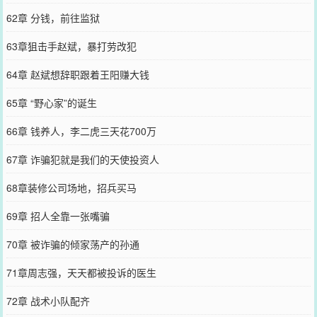
62章 分钱，前往监狱
63章狙击手赵斌，暴打劳改犯
64章 赵斌想辞职跟着王阳赚大钱
65章 “野心家”的诞生
66章 钱养人，李二虎三天花700万
67章 诈骗犯就是我们的天使投资人
68章装修公司场地，招兵买马
69章 招人全靠一张嘴骗
70章 被诈骗的倾家荡产的孙通
71章周志强，天天都被投诉的医生
72章 战术小队配齐