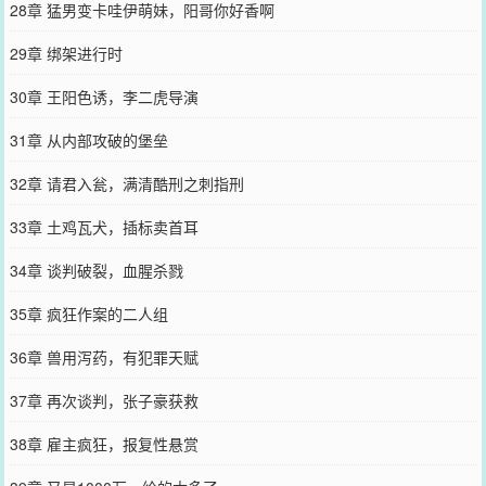
28章 猛男变卡哇伊萌妹，阳哥你好香啊
29章 绑架进行时
30章 王阳色诱，李二虎导演
31章 从内部攻破的堡垒
32章 请君入瓮，满清酷刑之刺指刑
33章 土鸡瓦犬，插标卖首耳
34章 谈判破裂，血腥杀戮
35章 疯狂作案的二人组
36章 兽用泻药，有犯罪天赋
37章 再次谈判，张子豪获救
38章 雇主疯狂，报复性悬赏