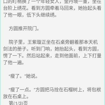
口的盯梢换了一个年轻女人，金丹境一重，坐在
台阶上绣花。看到方圆牵着马回来，她抬起头看
了他一眼，低下头继续绣。
方圆推开院门。
院子里，王紫璇正坐在石桌旁翻着那本天机
剑法的册子。听到门响，她抬起头，看到方圆，
愣了一下。然后站起来，走到他面前，上下打量
了他一遍。
“瘦了。”她说。
“瘦了一点。”方圆把马拴在石榴树上，将包袱
放在石桌上。
第(1/3)页