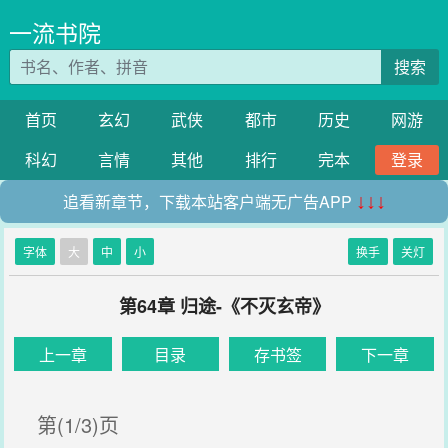
一流书院
搜索
首页
玄幻
武侠
都市
历史
网游
科幻
言情
其他
排行
完本
登录
追看新章节，下载本站客户端无广告APP
↓↓↓
字体
大
中
小
换手
关灯
第64章 归途-《不灭玄帝》
上一章
目录
存书签
下一章
第(1/3)页