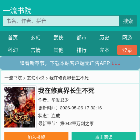
一流书院
搜索
首页
玄幻
武侠
都市
历史
网游
科幻
言情
其他
排行
完本
登录
追看新章节，下载本站客户端无广告APP
↓↓↓
一流书院
>
玄幻小说
> 我在修真界长生不死
我在修真界长生不死
作者：
华发君少
更新时间：2026-05-26 17:32:16
状态：连载
最新章节：
第042章万剑之冢
加入书架
点击阅读