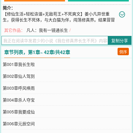
简介：
【修仙生活+轻松诙谐+无敌苟王+不死爽文】姜小凡异世重
生，获得长生不死体，与大白猫为伴，闯荡修真界。结果冒冒
失的追求强大，满世界树敌！赶紧找个深山老林，挖个洞苟起来！一
其它作品：
凡人：我有一镜通长生
/
千年后，元婴期的老怪被天劫劈死了。一万年后，化神期的圣地老祖
飞升失败，嘎了。十万年后，姜小凡大摇大摆的走出来，发现当年随
复制分享
手在灵田内种下的灵药幼苗，已经成了妖界至尊。“前辈！求您收我为
徒！”“我好像，只是一个金丹小修不是？”看着跪了一地的灵界大佬
章节列表，第1章~ 42章/共42章
倒序
们，姜小凡陷入沉思：“我只是想苟活着，怎么就苟灭大道，苟成万古
第一了呢？”
第001章我长生啦
您要是觉得《
我在修真界长生不死
》还不错的话请不要忘记向您QQ群
和微博微信里的朋友推荐哦！
第002章仙人驾到
第003章呼风唤雨
第004章杀人夺宝
第005章我要成仙
第006章元辰空间