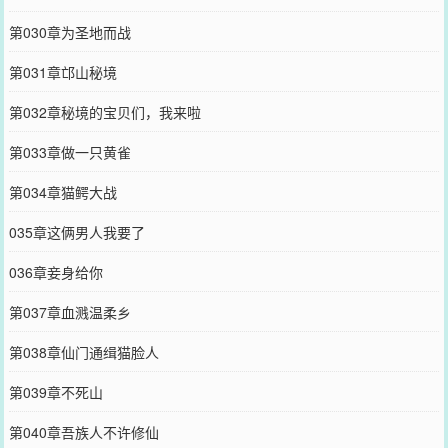
第030章为圣地而战
第031章邙山秘境
第032章秘境的宝贝们，我来啦
第033章做一只黄雀
第034章猫鳄大战
035章这俩男人我要了
036章妾身给你
第037章血溅温柔乡
第038章仙门通缉猫脸人
第039章不死山
第040章吾族人不许修仙