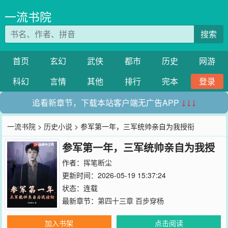
一流书院
搜索
首页
玄幻
武侠
都市
历史
网游
科幻
言情
其他
排行
完本
登录
追看新章节，下载本站客户端无广告APP
↓↓↓
一流书院
>
历史小说
> 参军第一年，三军统帅亲自为我授衔
参军第一年，三军统帅亲自为我授
衔
作者：
挥笔断尘
更新时间：2026-05-19 15:37:24
状态：连载
最新章节：
第四十三章 百步穿杨
加入书架
点击阅读