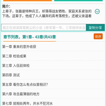
简介：
上辈子，张磊是特种兵王，却落得战友牺牲、家庭关系紧张的
下场。这辈子，他成了人人嫌弃的高考落榜生，还被父亲逼着
去当兵？去就去！觉醒【千锤百炼系统】，锻炼就能变强！体质强化
Lv1：风吹雨打不生病。耐力强化Lv1：五公里随便跑。当同龄人还在
复制分享
新兵连哭爹喊娘时，张磊已经悄悄点满了技能树。当教官惊叹“这是哪
里来的兵王苗子”时，张磊微微一笑——
章节列表，第1章~ 43章/共43章
倒序
您要是觉得《
参军第一年，三军统帅亲自为我授衔
》还不错的话请不
要忘记向您QQ群和微博微信里的朋友推荐哦！
第一章 重来的意外收获
第二章 检验成果
第三章 入伍前体检
第四章 测试
第五章 看你怎么有点似曾相识？
第六章 攻击最薄弱的地方
第七章 就相处两年，井水不犯河水