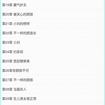
第19章 霸气护夫
第20章 被关心的顾辰
第21章 小刘的榜样
第22章 不一样的顾连长
第23章 小刘
第24章 扫盲班
第25章 怒怼穆笑笑
第26章非顾辰不可
第27章 不一样的顾辰
第28章 当面杀人
第29章 生儿育女很正常