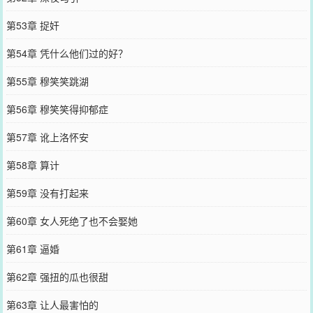
第53章 捉奸
第54章 凭什么他们过的好？
第55章 穆笑笑跳湖
第56章 穆笑笑得抑郁症
第57章 讹上洛怀安
第58章 算计
第59章 没有打起来
第60章 女人死绝了也不会娶她
第61章 逼婚
第62章 强扭的瓜也很甜
第63章 让人最害怕的