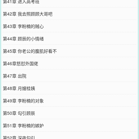
第41章 进入高考班
第42章 我去照顾顾大哥吧
第43章 李盼楠的贼心
第44章 顾辰的小情绪
第45章 你老公的腹肌好看不
第46章怒怼外国佬
第47章 出院
第48章 月嫂桂姨
第49章 李盼楠的对象
第50章 勾引顾辰
第51章 李盼楠的嫉妒
第52章 深夜勾引