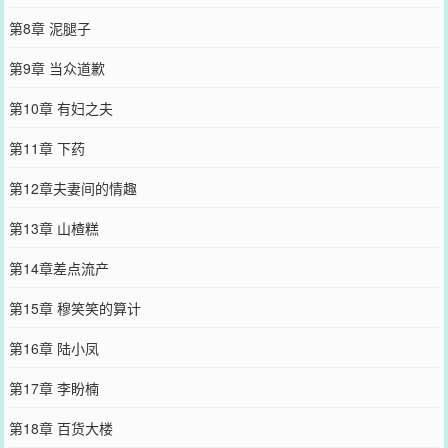
第8章 泥腿子
第9章 当众道歉
第10章 有妇之夫
第11章 下药
第12章夫妻间的情趣
第13章 山楂糕
第14章差点流产
第15章 穆笑笑的算计
第16章 陆小凤
第17章 李盼楠
第18章 百货大楼