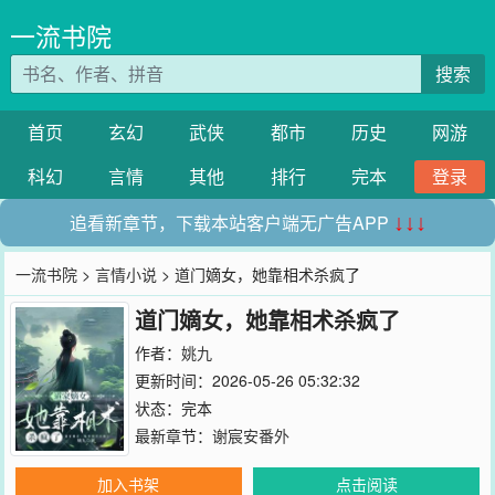
一流书院
搜索
首页
玄幻
武侠
都市
历史
网游
科幻
言情
其他
排行
完本
登录
追看新章节，下载本站客户端无广告APP
↓↓↓
一流书院
>
言情小说
> 道门嫡女，她靠相术杀疯了
道门嫡女，她靠相术杀疯了
作者：
姚九
更新时间：2026-05-26 05:32:32
状态：完本
最新章节：
谢宸安番外
加入书架
点击阅读