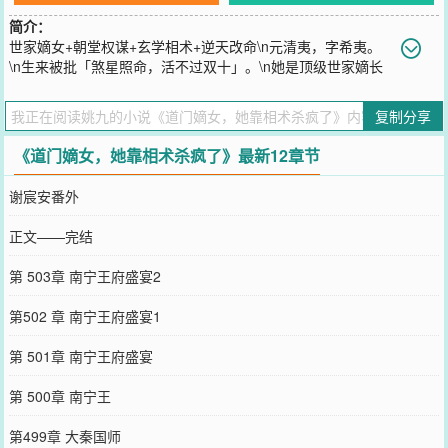
简介：
世家嫡女+朝堂权谋+玄学相术+逆天改命\n元清夷，字希夷。
\n生来被批「煞星照命，活不过双十」。\n她是顶级世家嫡长
女，却被人鸠占鹊巢，以庶代嫡，受尽磋磨。\n天命难违？\n她偏要
逆！\n执太素九相入世，断阴判阳，预生死，篡天命！\n一枚铜钱破
复制分享
北斗司命局，手撕仇敌，权倾朝野，\n这一世，她要亲手搏一条通天
改命路！
《道门嫡女，她靠相术杀疯了》最新12章节
您要是觉得《
道门嫡女，她靠相术杀疯了
》还不错的话请不要忘记向
您QQ群和微博微信里的朋友推荐哦！
谢宸安番外
正文——完结
第 503章 南宁王府盛宴2
第502 章 南宁王府盛宴1
第 501章 南宁王府盛宴
第 500章 南宁王
第499章 大秦国师