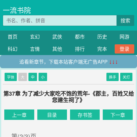
一流书院
搜索
首页
玄幻
武侠
都市
历史
网游
科幻
言情
其他
排行
完本
登录
追看新章节，下载本站客户端无广告APP
↓↓↓
字体
大
中
小
换手
关灯
第37章 为了减少大家吃不饱的荒年-《郡主，百姓又给
您建生祠了》
上一章
目录
存书签
下一章
第(2/3)页