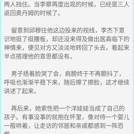
两人挡住。当李察再度出现的时候，已经是三人
返回奥丹姆的时候了。
留意到邱穆往他这边投来的视线，李杰下意
识地挺了挺腰板，却还没来得及做出居高临下的
神情来，便见对方又淡淡地转回了头去，看起来
半点搭理他的意思都没有。
男子捂着脸哭了会，肩膀终于不再颤抖了，
呼吸也渐渐平稳下来，随后擦了擦脸，这才继续
讲述了起来。
再后来，她索性把一个洋娃娃当成了自己的
孩子。有事没事的就抱在怀里，像对待一个婴儿
一般哄着，让走访的邻居和亲戚都感到一阵恐