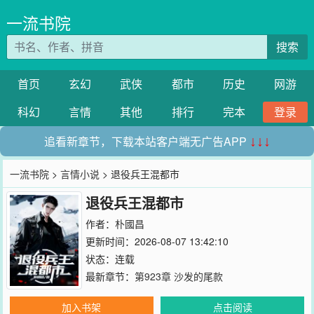
一流书院
搜索
首页
玄幻
武侠
都市
历史
网游
科幻
言情
其他
排行
完本
登录
追看新章节，下载本站客户端无广告APP
↓↓↓
一流书院
>
言情小说
> 退役兵王混都市
退役兵王混都市
作者：
朴國昌
更新时间：2026-08-07 13:42:10
状态：连载
最新章节：
第923章 沙发的尾款
加入书架
点击阅读