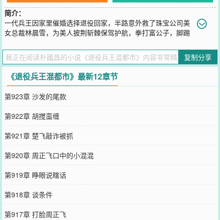
简介：
一代兵王因家里催婚选择退役回家，半路意外救了珠宝公司美
女总裁林晨雪，为美人披荆斩棘保驾护航，拳打富公子，脚踢
官二代，横扫港城澳城台省黑道，慢慢崛起成为半个国内的黑道大
佬。
复制分享
您要是觉得《
退役兵王混都市
》还不错的话请不要忘记向您QQ群和微
博微信里的朋友推荐哦！
《退役兵王混都市》最新12章节
第923章 沙发的尾款
第922章 胡搅蛮缠
第921章 楚飞敲诈被抓
第920章 周正飞口中的小混混
第919章 睁眼说瞎话
第918章 谈条件
第917章 打脸周正飞