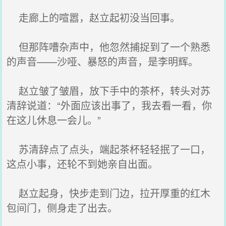
走廊上的喧嚣，赵立起初没当回事。
但那阵嘈杂声中，他忽然捕捉到了一个熟悉
的声音——沙哑、暴怒的声音，是李明辉。
赵立皱了皱眉，放下手中的茶杯，转头对苏
清辞说道：“外面应该出事了，我去看一看，你
在这儿休息一会儿。”
苏清辞点了点头，端起茶杯轻轻抿了一口，
这点小事，还轮不到她亲自出面。
赵立起身，快步走到门边，拉开厚重的红木
包间门，侧身走了出去。