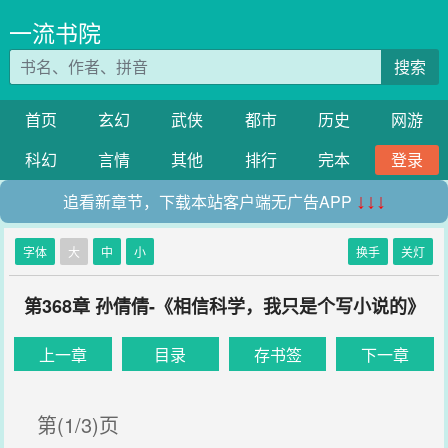
一流书院
搜索
首页
玄幻
武侠
都市
历史
网游
科幻
言情
其他
排行
完本
登录
追看新章节，下载本站客户端无广告APP
↓↓↓
字体
大
中
小
换手
关灯
第368章 孙倩倩-《相信科学，我只是个写小说的》
上一章
目录
存书签
下一章
第(1/3)页