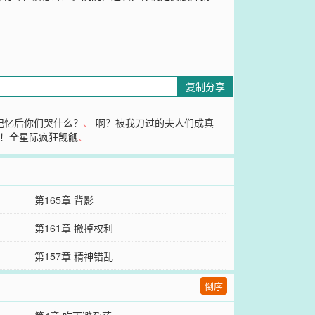
复制分享
记忆后你们哭什么？
、
啊？被我刀过的夫人们成真
雌！全星际疯狂觊觎
、
第165章 背影
第161章 撤掉权利
第157章 精神错乱
倒序