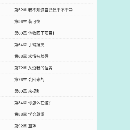
第52章 我不知道自己还干不干净
第56章 装可怜
第60章 他收回了项目！
第64章 手臂挡灾
第68章 求情被羞辱
第72章 从没我的位置
第76章 会回来的
第80章 来捣乱
第84章 你怎么在这？
第88章 学会尊重
第92章 噩耗