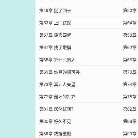
第49章 捉了回来
第50章
第53章 上门试探
第54章
第57章 谣言四起
第58章
第61章 找了嫩模
第62章
第65章 算什么男人
第66章
第69章 你真的很可笑
第70章
第73章 真让人失望
第74章
第77章 最坏的打算
第78章
第81章 居然试药？
第82章
第85章 好久不见
第86章
第89章 故技重施
第90章