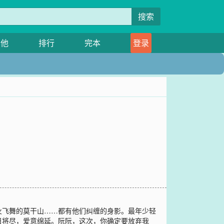
搜索
其他
排行
完本
登录
火飞舞的莫干山……都有他们纠缠的身影。最年少轻
日将尽，爱意绵延。阮阮，这次，你确定要放弃我