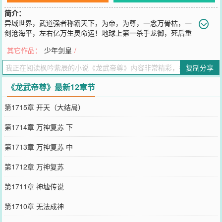
简介：
异域世界，武道强者称霸天下，为帝，为尊，一念万骨枯，一
剑沧海平，左右亿万生灵命运！地球上第一杀手龙御，死后重
生到了以武为尊的异界，成为一个被驱逐出世家的废柴子弟。然而，
其它作品：
少年剑皇
/
龙的传人岂会平凡？当传承无上太古之秘的九幽龙印觉醒，昔日废物
变身天才，战八荒，御苍穹，一步一步踏上武道巅峰！【作者已有累
复制分享
计900万字作品，更新不断，精彩不断，请放心收藏！】
您要是觉得《
龙武帝尊
》还不错的话请不要忘记向您QQ群和微博微信
《龙武帝尊》最新12章节
里的朋友推荐哦！
第1715章 开天（大结局）
第1714章 万神复苏 下
第1713章 万神复苏 中
第1712章 万神复苏
第1711章 神墟传说
第1710章 无法成神