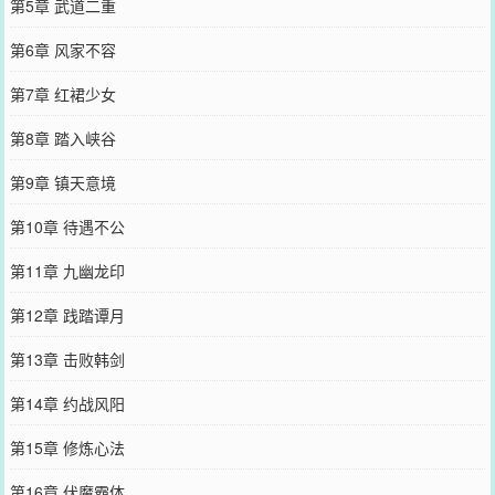
第5章 武道二重
第6章 风家不容
第7章 红裙少女
第8章 踏入峡谷
第9章 镇天意境
第10章 待遇不公
第11章 九幽龙印
第12章 践踏谭月
第13章 击败韩剑
第14章 约战风阳
第15章 修炼心法
第16章 伏魔霸体