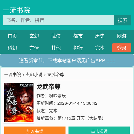
一流书院
搜索
首页
玄幻
武侠
都市
历史
网游
科幻
言情
其他
排行
完本
登录
追看新章节，下载本站客户端无广告APP
↓↓↓
一流书院
>
玄幻小说
> 龙武帝尊
龙武帝尊
作者：
枫吟紫辰
更新时间：2026-01-14 13:08:42
状态：完本
最新章节：
第1715章 开天（大结局）
加入书架
点击阅读