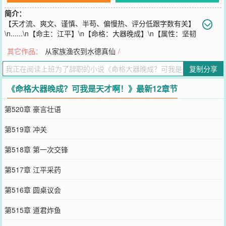
简介：
【天才流、爽文、谨慎、半苟、偏慢热、评分低跟字数有关】
\n......\n【命主：江平】\n【命格：大器晚成】\n【属性：坚韧
不拔，必有所成】\n【功法：养生功第一层（99\u002F100）：每日
其它作品：
从家族渔农到水德真仙
/
十练，十日可成】\n江平看着命格上的信息，微微有些沉默，因为第
一天还没过去，他好像就要练成了。\n唉？骗人的吧？\n我不是武道
复制分享
天才？\n觉醒【大器晚成】什么鬼？\n......\n“我遇到过很多天才，可是
他们都叫我天才！”\n一位谨慎的天才能否顺利走到对岸？\n本书又名
《命格大器晚成？可我是天才啊！》最新12章节
【武仙】
您要是觉得《
命格大器晚成？可我是天才啊！
》还不错的话请不要忘
第520章 豪言壮语
记向您QQ群和微博微信里的朋友推荐哦！
第519章 冲关
第518章 第一次交锋
第517章 江平采药
第516章 圆桌议会
第515章 道君炸鱼