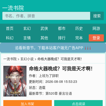
一流书院
搜索
首页
玄幻
武侠
都市
历史
网游
科幻
言情
其他
排行
完本
登录
追看新章节，下载本站客户端无广告APP
↓↓↓
一流书院
>
玄幻小说
> 命格大器晚成？可我是天才啊！
命格大器晚成？可我是天才啊！
作者：
上班为了辞职
更新时间：2026-08-08 15:53:23
状态：连载
最新章节：
第520章 豪言壮语
加入书架
点击阅读