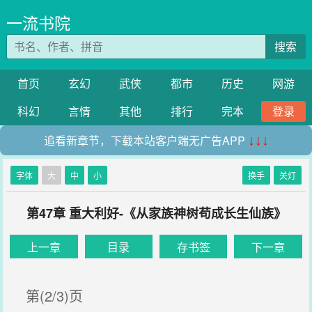
一流书院
搜索
首页
玄幻
武侠
都市
历史
网游
科幻
言情
其他
排行
完本
登录
追看新章节，下载本站客户端无广告APP
↓↓↓
字体
大
中
小
换手
关灯
第47章 重大利好-《从家族神树苟成长生仙族》
上一章
目录
存书签
下一章
第(2/3)页