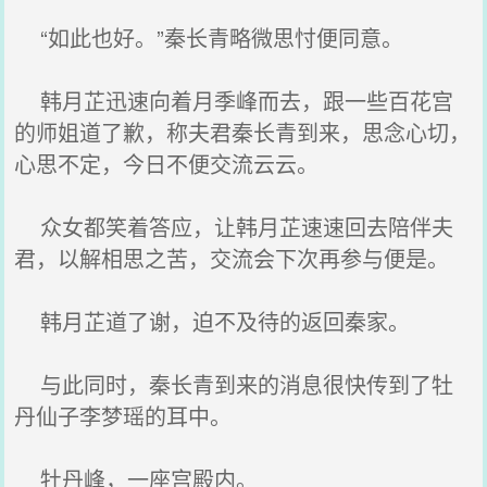
“如此也好。”秦长青略微思忖便同意。
韩月芷迅速向着月季峰而去，跟一些百花宫
的师姐道了歉，称夫君秦长青到来，思念心切，
心思不定，今日不便交流云云。
众女都笑着答应，让韩月芷速速回去陪伴夫
君，以解相思之苦，交流会下次再参与便是。
韩月芷道了谢，迫不及待的返回秦家。
与此同时，秦长青到来的消息很快传到了牡
丹仙子李梦瑶的耳中。
牡丹峰，一座宫殿内。