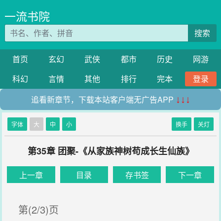
一流书院
搜索
首页
玄幻
武侠
都市
历史
网游
科幻
言情
其他
排行
完本
登录
追看新章节，下载本站客户端无广告APP
↓↓↓
字体
大
中
小
换手
关灯
第35章 团聚-《从家族神树苟成长生仙族》
上一章
目录
存书签
下一章
第(2/3)页