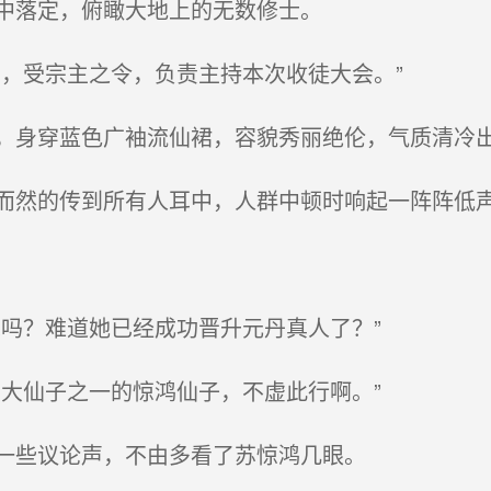
中落定，俯瞰大地上的无数修士。
，受宗主之令，负责主持本次收徒大会。”
身穿蓝色广袖流仙裙，容貌秀丽绝伦，气质清冷
然的传到所有人耳中，人群中顿时响起一阵阵低
吗？难道她已经成功晋升元丹真人了？”
大仙子之一的惊鸿仙子，不虚此行啊。”
一些议论声，不由多看了苏惊鸿几眼。