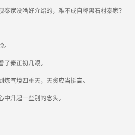
秦家没啥好介绍的，难不成自称黑石村秦家？
险。
看了秦正初几眼。
到炼气境四重天，天资应当挺高。
心中升起一些别的念头。