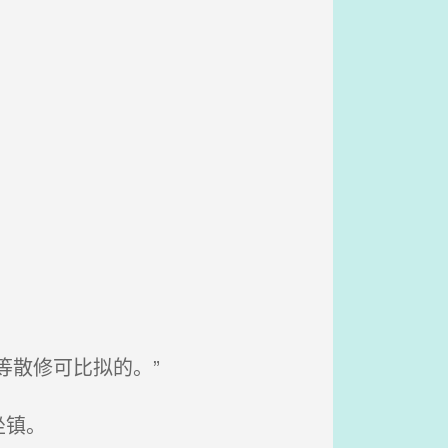
等散修可比拟的。”
坐镇。