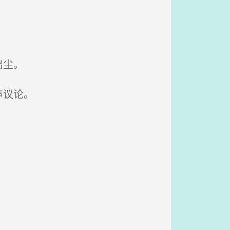
出尘。
声议论。