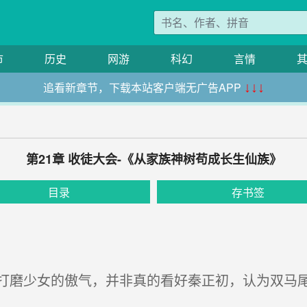
市
历史
网游
科幻
言情
追看新章节，下载本站客户端无广告APP
↓↓↓
第21章 收徒大会-《从家族神树苟成长生仙族》
目录
存书签
磨少女的傲气，并非真的看好秦正初，认为双马