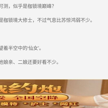
可测，似乎是枷锁境巅峰？
是枷锁境大修士，不过气息比苏惊鸿弱不少。
着半空中的‘仙女’。
他娘亲、二娘还要好看不少。