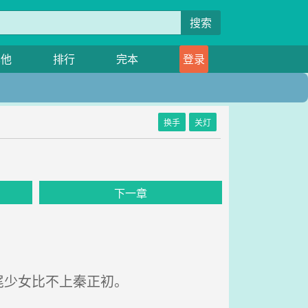
搜索
其他
排行
完本
登录
换手
关灯
下一章
尾少女比不上秦正初。