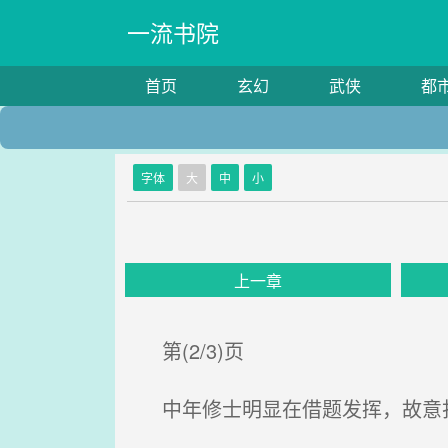
一流书院
首页
玄幻
武侠
都
字体
大
中
小
上一章
第(2/3)页
中年修士明显在借题发挥，故意打