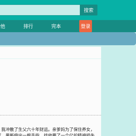
搜索
其他
排行
完本
登录
，我冲散了生父六十年财运。亲爹妈为了保住养女，
富，果断伸出一根手指，找他要了一个亿的精神损失