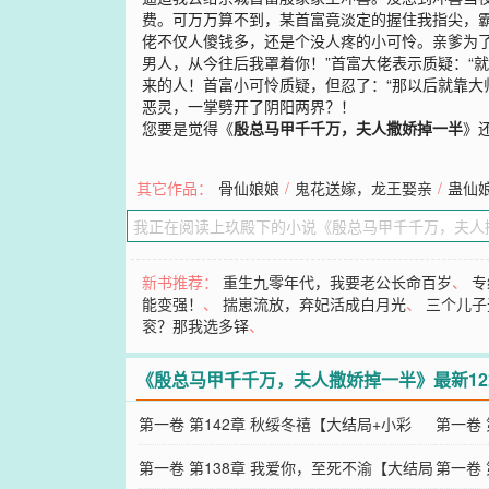
费。可万万算不到，某首富竟淡定的握住我指尖，霸
佬不仅人傻钱多，还是个没人疼的小可怜。亲爹为
男人，从今往后我罩着你！”首富大佬表示质疑：“
来的人！首富小可怜质疑，但忍了：“那以后就靠大
恶灵，一掌劈开了阴阳两界？！
您要是觉得《
殷总马甲千千万，夫人撒娇掉一半
》
其它作品：
骨仙娘娘
/
鬼花送嫁，龙王娶亲
/
蛊仙
新书推荐：
重生九零年代，我要老公长命百岁
、
专
能变强！
、
揣崽流放，弃妃活成白月光
、
三个儿子
衮？那我选多铎
、
《殷总马甲千千万，夫人撒娇掉一半》最新1
第一卷 第142章 秋绥冬禧【大结局+小彩
第一卷
蛋】
第一卷 第138章 我爱你，至死不渝【大结局
外）
第一卷 